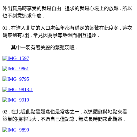
外出賞鳥時享受的就是自由 . 追求的就是心境上的放鬆 . 所以
也不刻意追求什麼 .
01 . 在進入北堤的入口處每年都有穩定的紫鷺在此度冬 . 這次
觀察到有3羽 . 常見因為爭奪地盤而相互追逐 .
其中一羽有著美麗的繁殖羽喔 .
02 . 在北堤此點黑翅鳶也是常客之ㄧ . 以這體態與地點來看 .
築巢的機率很大 . 不過自己僅記錄 . 無法長時間來此觀察 .