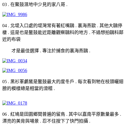
03 . 在鰲鼓濕地中少見的家八哥 .
04 . 北堤入口處的堤灣常有著紅嘴鷗 . 裏海燕歐 . 其他大鷗停
棲 . 這是也是鳌鼓能近距離觀察鷗科的地方 . 不過想拍鷗科鄰
近的布袋
才是最佳選擇 . 專注於捕食的裏海燕鷗 .
05 . 黑衫軍鸕鶿是鳌鼓最大的度冬戶 . 每次看到牠在枝頭曬翅
膀的模樣總是相當的滑稽 .
06 . 紅鳩是田園鄉間普遍的留鳥 . 其中以嘉南平原數量最多 .
漂亮的美背與場景 . 忍不住按下了快門拍攝 .