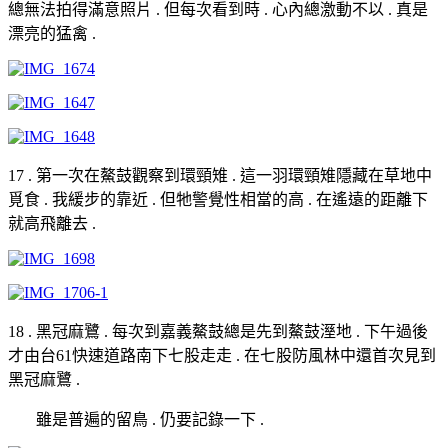
總無法拍得滿意照片 . 但每次看到時 . 心內總激動不以 . 真是
漂亮的猛禽 .
17 . 第一次在鰲鼓觀察到環頸雉 . 這一羽環頸雉隱藏在草地中
覓食 . 我緩步的靠近 . 但牠警覺性相當的高 . 在遙遠的距離下
就高飛離去 .
18 . 黑冠麻鷺 . 每次到嘉義鰲鼓總是先到鰲鼓溼地 . 下午過後
才由台61快速道路南下七股走走 . 在七股防風林中還首次見到
黑冠麻鷺 .
雖是普遍的留鳥 . 仍要記錄一下 .