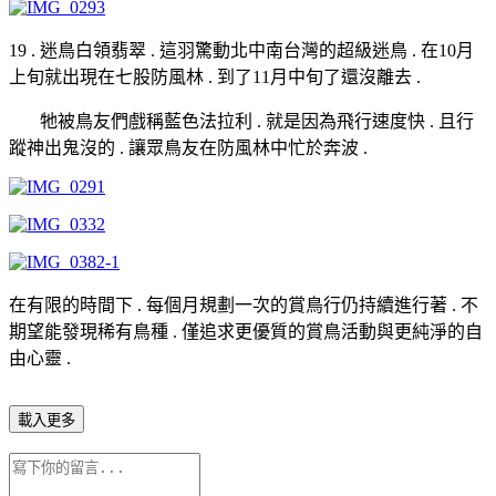
19 . 迷鳥白領翡翠 . 這羽驚動北中南台灣的超級迷鳥 . 在10月
上旬就出現在七股防風林 . 到了11月中旬了還沒離去 .
牠被鳥友們戲稱藍色法拉利 . 就是因為飛行速度快 . 且行
蹤神出鬼沒的 . 讓眾鳥友在防風林中忙於奔波 .
在有限的時間下 . 每個月規劃一次的賞鳥行仍持續進行著 . 不
期望能發現稀有鳥種 . 僅追求更優質的賞鳥活動與更純淨的自
由心靈 .
載入更多