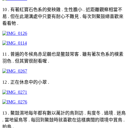
10 . 有著紅寶石色系的斐秧雞 . 生性膽小 . 近距離觀察相當不
易 . 但在此潮溝處中只要有耐心不難見 . 每次到鰲鼓總喜歡來
看看牠 .
11 . 普遍的冬候鳥赤足鷸也是鳌鼓常客 . 雖有著灰色系的樸素
羽色 . 但其實很耐看喔 .
12 . 正在休息中的小翠 .
13 . 鰲鼓濕地每年都有數以萬計的鳥到訪 . 有度冬 . 過境 . 迷鳥
. 當地留鳥等 . 每回到鰲鼓時就喜歡在這樣廣闊的環境中賞鳥 .
拍鳥 .