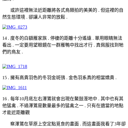
或許這裡無法近距離將各式鳥類拍的美美的 . 但這裡的自
然生態環境 . 卻讓人非常的放鬆 .
14 . 度冬的白額雁家族 . 停棲的距離十分遙遠 . 單用眼睛無法
看出 . 一定要用望眼鏡在一群雁鴨中找出才行 . 真佩服找到牠
們的鳥友 .
15 . 擁有高貴羽色的冬羽金斑鴴 . 金色羽系真的相當嬌貴 .
16 . 每年10月底左右澤鵟就會出現在鰲鼓溼地中 . 其中也有其
他猛禽 . 不過澤鵟是數量最多的猛禽之一 . 只有在適當的地點
才能近距離觀
察澤鵟在草原上空定點覓食的畫面 . 而這畫面我看了3年卻