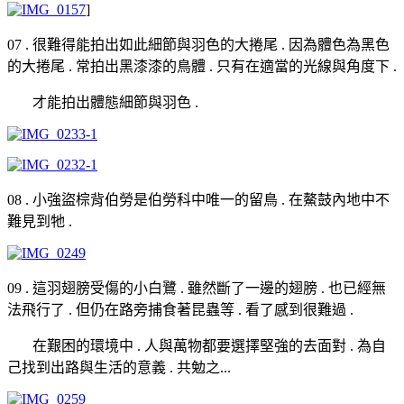
]
07 . 很難得能拍出如此細節與羽色的大捲尾 . 因為體色為黑色
的大捲尾 . 常拍出黑漆漆的鳥體 . 只有在適當的光線與角度下 .
才能拍出體態細節與羽色 .
08 . 小強盜棕背伯勞是伯勞科中唯一的留鳥 . 在鰲鼓內地中不
難見到牠 .
09 . 這羽翅膀受傷的小白鷺 . 雖然斷了一邊的翅膀 . 也已經無
法飛行了 . 但仍在路旁捕食著昆蟲等 . 看了感到很難過 .
在艱困的環境中 . 人與萬物都要選擇堅強的去面對 . 為自
己找到出路與生活的意義 . 共勉之...