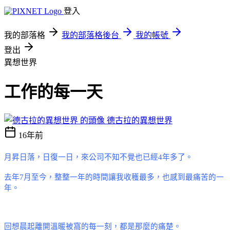
登入
我的部落格
我的部落格後台
我的帳號
登出
異想世界
工作的每一天
德古拉的異想世界
16年前
月昇日落，日復一日，來公司不知不覺也已經
4
年多了
。
去年
7
月至今
，整整一年的時間讓我收穫最多，也感到最痛苦的一
年
。
回想晨起離開溫暖被窩的每一刻
，都是那麼的痛楚
。