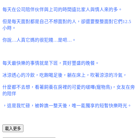
每天在公司陪伴伙伴與上司的時間遠比家人與情人來的多。
但是每天面對都是自己不想面對的人
，卻還要整整面對它們
12.5
小時
。
你說
…
人真它媽的很犯賤
…
是吧
…
。
每天最快樂的事情就是下班，買好豐盛的晚餐
。
冰涼透心的冷飲
，吃飽喝足後，躺在床上，吹著涼涼的冷氣，
什麼都不去想，看著飼養在房裡的可愛的啵嗶
(
寵物鳥
)
，女友在旁
的陪伴
，這是我忙碌，被幹譙一整天後，唯一能獨享的短暫快樂時光
。
載入更多