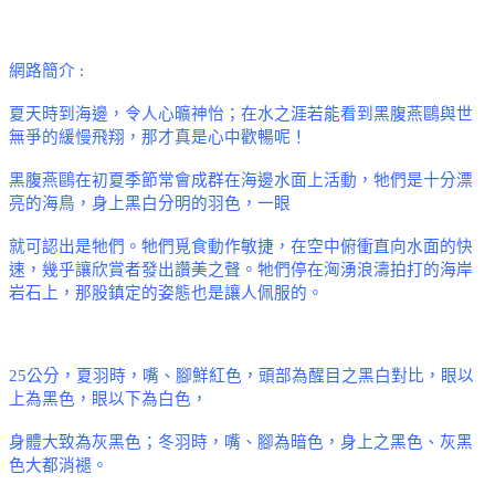
網路簡介
:
夏天時到海邊，令人心曠神怡；在水之涯若能看到黑腹燕鷗與世
無爭的緩慢飛翔，那才真是心中歡暢呢！
黑腹燕鷗在初夏季節常會成群在海邊水面上活動，牠們是十分漂
亮的海鳥，身上黑白分明的羽色，一眼
就可認出是牠們。牠們覓食動作敏捷，在空中俯衝直向水面的快
速，幾乎讓欣賞者發出讚美之聲。牠們停在洶湧浪濤拍打的海岸
岩石上，那股鎮定的姿態也是讓人佩服的。
25
公分，夏羽時，嘴、腳鮮紅色，頭部為醒目之黑白對比，眼以
上為黑色，眼以下為白色，
身體大致為灰黑色；冬羽時，嘴、腳為暗色，身上之黑色、灰黑
色大都消褪。