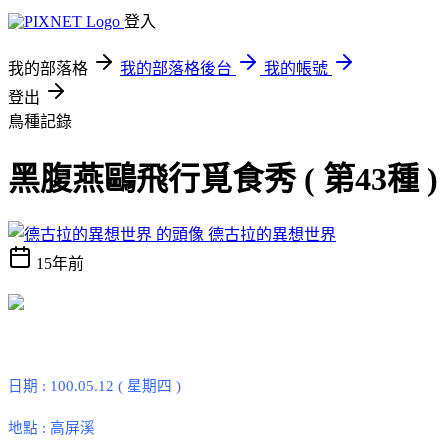
登入
我的部落格
我的部落格後台
我的帳號
登出
鳥種記錄
黑腹燕鷗飛行覓食秀 ( 第43種 )
德古拉的異想世界
15年前
日期
: 100.05.12 (
星期四
)
地點
:
高屏溪