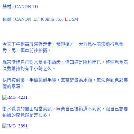
器材
: CANON 7D
鏡頭
: CANON EF 400mm F5.6
L
USM
今天下午到高屏溪畔走走，發現遠方一大群鳥在表演飛行覓食
秀，馬上驅車前往拍攝，
說來慚愧自己對水鳥並不熟悉，僅知道是鷗科而已，整個覓食表
演秀維持約有半小時之久。
快門按到爆，手舉鏡到手酸，無奈背景為水面，無法得到色彩美
麗的景深。
衝水覓食的畫面相當美麗，無奈自己技術還不到家，跟自己想要
拍攝的感覺還是差很多。