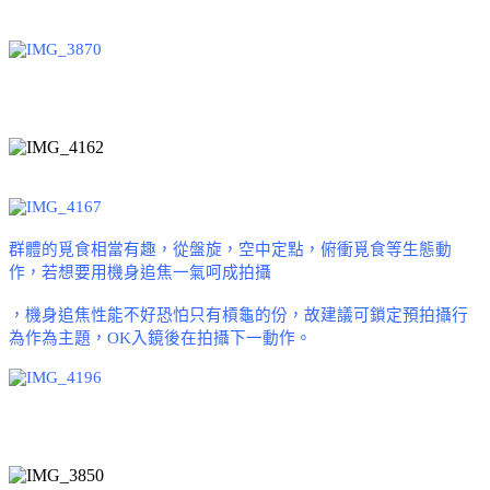
群體的覓食相當有趣，從盤旋，空中定點，俯衝覓食等生態動
作，若想要用機身追焦一氣呵成拍攝
，機身追焦性能不好恐怕只有槓龜的份，故建議可鎖定預拍攝行
為作為主題，
OK
入鏡後在拍攝下一動作。