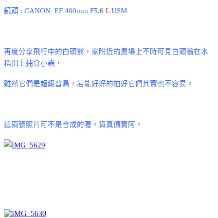
鏡頭
:
CANON EF 400mm F5.6
L
USM
再度分享飛行中的白頭翁
，家附近的農場上不時可見白頭翁在水
稻田上捕食小蟲，
雖然它們是超級普鳥，若能好好的拍好它們其實也不容易。
這兩張照片可不是合成的喔，貨真價實阿。