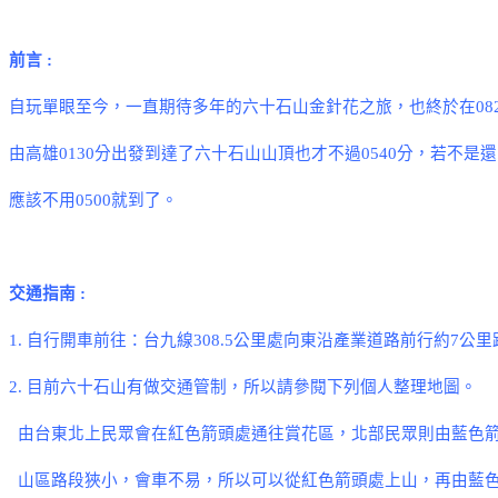
前言
:
自玩單眼至今，一直期待多年的六十石山金針花之旅，也終於在
08
由高雄
0130
分出發到達了六十石山山頂也才不過
0540
分，若不是還
應該不用
0500
就到了。
交通指南
:
1.
自行開車前往：台九線
308.5
公里處向東沿產業道路前行約
7
公里
2.
目前六十石山有做交通管制，所以請參閱下列個人整理地圖。
由台東北上民眾會在紅色箭頭處通往賞花區，北部民眾則由藍色
山區路段狹小，會車不易，所以可以從紅色箭頭處上山，再由藍