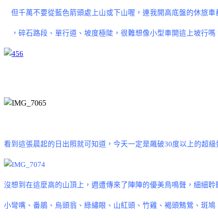
但千萬不要從藍色箭頭處上山或下山喔，連我開高底盤的休旅車
，碎石路段
、單行道、坡度極陡
，很難想像小型車開這上坡行嗎
看到這張晨起的日出照就可知道，今天一定是飆破
30
度以上的超級
沒想到在這麼高的山頂上，週遭傳來了陣陣的優美鳥鳴聲，細細聆
小彎嘴、番鵑、烏頭翁、綠繡眼、山紅頭、竹雞、褐頭鷦鶯、斑鳩