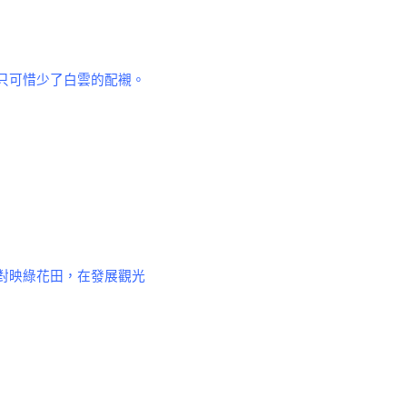
只可惜少了白雲的配襯。
對映綠花田，在發展觀光