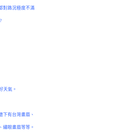
都對路況極度不滿
?
好天氣。
聽下有台灣畫眉
、
、繡眼畫眉等等。