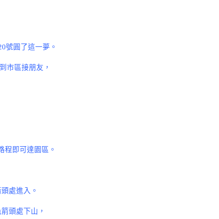
20
號圓了這一夢。
到市區接朋友，
路程即可達園區。
箭頭處進入。
色箭頭處下山，