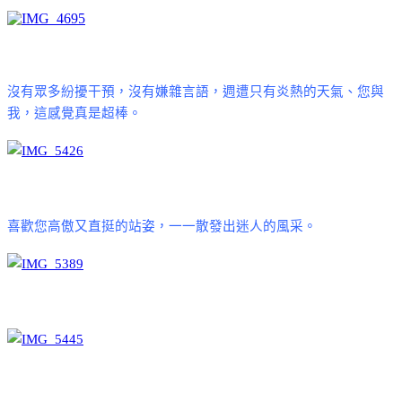
沒有眾多紛擾干預，沒有嫌雜言語，週遭只有炎熱的天氣
、您與
我
，這感覺真是超棒。
喜歡您高傲又直挺的站姿，一一散發出迷人的風采。