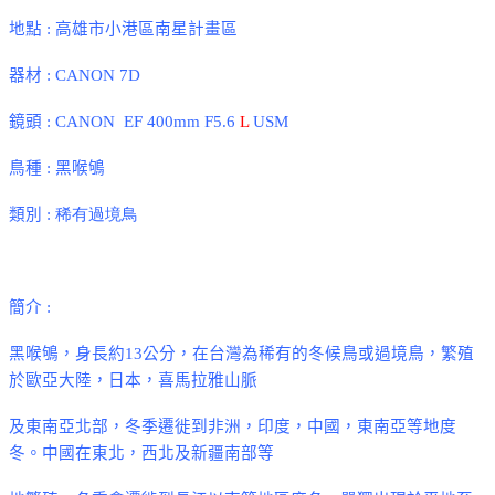
地點
:
高雄市小港區南星計畫區
器材
: CANON 7D
鏡頭
:
CANON EF 400mm F5.6
L
USM
鳥種
:
黑喉鴝
類別
: 稀有過境鳥
簡介
:
黑喉鴝，身長約
13
公分，在台灣為稀有的冬候鳥或過境鳥，繁殖
於歐亞大陸，日本，喜馬拉雅山脈
及東南亞北部，冬季遷徙到非洲，印度，中國，東南亞等地度
冬。中國在東北，西北及新疆南部等