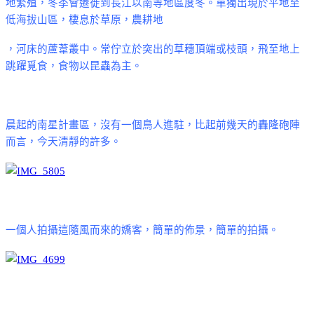
地繁殖，冬季會遷徙到長江以南等地區度冬。單獨出現於平地至
低海拔山區，棲息於草原，農耕地
，河床的蘆葦叢中。常佇立於突出的草穗頂端或枝頭，飛至地上
跳躍覓食，食物以昆蟲為主。
晨起的南星計畫區，沒有一個鳥人進駐，比起前幾天的轟隆砲陣
而言，今天清靜的許多。
一個人拍攝這隨風而來的嬌客，簡單的佈景，簡單的拍攝。