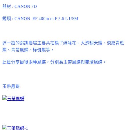
器材
: CANON 7D
鏡頭
:
CANON EF 400m m F 5.6 L USM
這一趟的跳跳農場主要共拍攝了绿啄花
、
大透翅天蛾
、淡紋青斑
蝶、青帶鳳蝶、樺斑蝶等
，
此篇分享最後兩種鳳蝶
，分別為玉帶鳳蝶與雙環鳳蝶。
玉帶鳳蝶