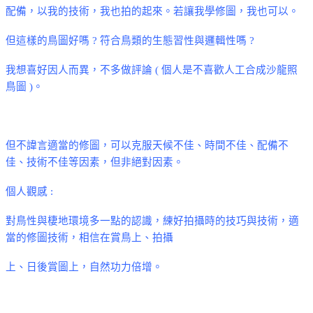
配備，以我的技術，我也拍的起來。若讓我學修圖，我也可以。
但這樣的鳥圖好嗎
?
符合鳥類的生態習性與邏輯性嗎
?
我想喜好因人而異，不多做評論
(
個人是不喜歡人工合成沙龍照
鳥圖
)
。
但不諱言適當的修圖，可以克服天候不佳
、時間不佳、配備不
佳、技術不佳等因素
，但非絕對因素。
個人觀感
:
對鳥性與棲地環境多一點的認識，練好拍攝時的技巧與技術，適
當的修圖技術，相信在賞鳥上
、
拍攝
上
、日後賞圖上
，
自然功力倍增
。