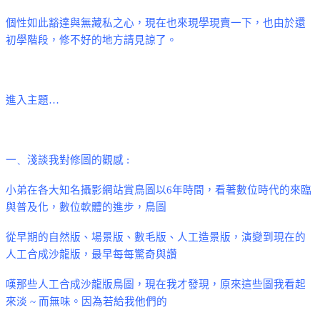
個性如此豁達與無藏私之心，現在也來現學現賣一下，也由於還
初學階段，修不好的地方請見諒了。
進入主題
…
一、
淺談我對修圖的觀感
:
小弟在各大知名攝影網站賞鳥圖以
6
年時間，看著數位時代的來臨
與普及化，數位軟體的進步，鳥圖
從早期的自然版
、場景版、數毛版、人工造景版
，演變到現在的
人工合成沙龍版，最早每每驚奇與讚
嘆那些人工合成沙龍版鳥圖，現在我才發現，原來這些圖我看起
來淡
~
而無味。因為若給我他們的