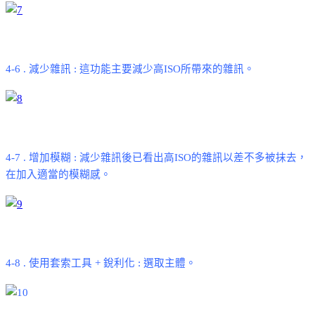
4-6 .
減少雜訊
:
這功能主要減少高
ISO
所帶來的雜訊。
4-7 .
增加模糊
:
減少雜訊後已看出高
ISO
的雜訊以差不多被抹去，
在加入適當的模糊感。
4-8 .
使用套索工具
+
銳利化
:
選取主體。