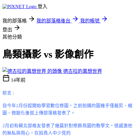
登入
我的部落格
我的部落格後台
我的帳號
登出
其他分類
鳥類攝影 vs 影像創作
德古拉的異想世界
14年前
前言
:
自今年
2
月份起開始學習數位修圖，之前拍攝的圖幾乎僅裁剪
、縮
圖、微銳化後
就上傳部落格發表了。
2
月初有賴北部格友發表了幾篇針對修飾鳥圖的教學文，很感激他
的無私與用心，在拍鳥人中少見的