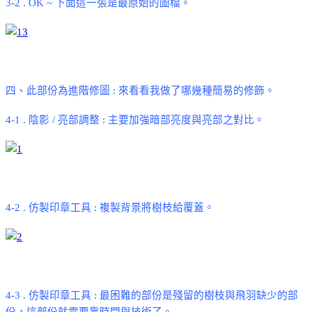
3-2 . OK ~
下面這一張是最原始的圖檔。
四、此部份為進階修圖
:
來看看我做了哪幾種簡易的修飾。
4-1 .
陰影
/
亮部調整
:
主要加強暗部亮度與亮部之對比。
4-2 .
仿製印章工具
:
複製背景將樹枝給覆蓋。
4-3 .
仿製印章工具
:
最困難的部份是殘留的樹枝與飛羽缺少的部
份，這部份就需要靠時間與技術了。