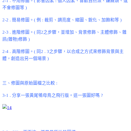
2-1 .
不用修圖。
(
影響因素
:
個人因素
、喜歡自然派、嫌麻煩、或
不會修圖等
)
2-2 .
簡易修圖
。
(
例
:
裁剪
、調亮度、縮圖、銳化、加飽和等
)
2-3 .
進階修圖
。
(
同
2
之步驟，並增加
、
背景修飾
、主體修飾、
雜
訊
(
雜物
)
修飾
)
2-4 .
高階修圖。
(
同
2 . 3
之步驟，以合成之方式來修飾背景與主
體，創造出另一個場景
)
三、修圖與原始圖檔之比較
:
3-1 .
分享一張黃尾鴝母鳥之飛行版。這一張圖好嗎
?