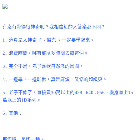
有沒有覺得很神奇呢
?
我相信每的人答案都不同
?
1 .
這真是太神奇了
~
傑克 。一定要學起來。
2 .
浪費時間，哪有那麼多時間去搞這個。
3 .
完全不鳥，老子喜歡自然派的鳥圖。
4 .
一邊學，一邊幹樵，真是麻煩，又修的超級爽。
5 .
老子不修了，直接買
30
萬以上的
428 . 640 . 856
，機身直上
15
萬以上的
1D
系列。
6 .
其他
…
那您呢
…
是哪一種
?