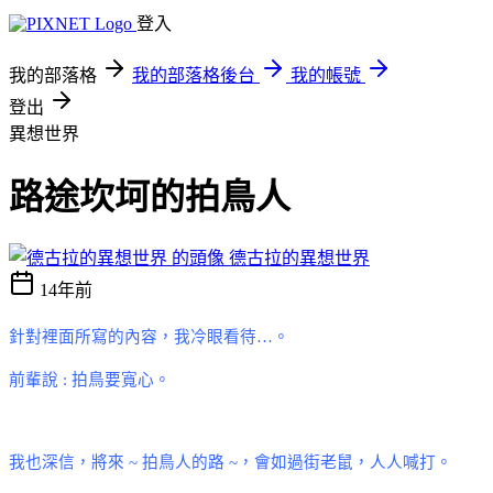
登入
我的部落格
我的部落格後台
我的帳號
登出
異想世界
路途坎坷的拍鳥人
德古拉的異想世界
14年前
針對裡面所寫的內容，我冷眼看待
…
。
前輩說
:
拍鳥要寬心。
我也深信，將來
~
拍鳥人的路
~
，會如過街老鼠，人人喊打。