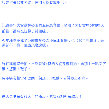
只要打著保育名號，任何人都有罪啊
…
。
記得去年大安森林公園的五色鳥育雛
，吸引了大批賞鳥與拍鳥人
前往，當時也拉起了封鎖線，
今年地點換成了台南市某公園小啄木育雛，也拉起了封鎖線，結
果卻不一樣，這該怎麼說呢
?
好在我還沒去拍，不然會被
x
良的人從背後拍攝，再加上一點文字
後，您就上報了。
只不過我相當不認同一句話
:
門檻低，素質參差不齊。
是否意味著有錢人，門檻高，素質就相對著越高
?