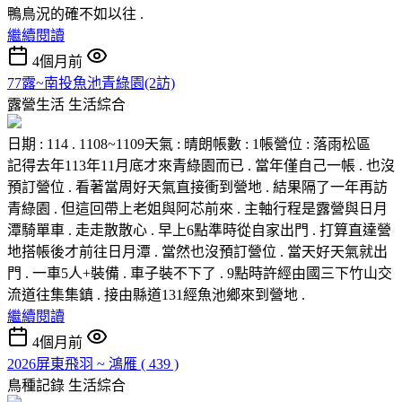
鴨鳥況的確不如以往 .
繼續閱讀
4個月前
77露~南投魚池青綠園(2訪)
露營生活
生活綜合
日期 : 114 . 1108~1109天氣 : 晴朗帳數 : 1帳營位 : 落雨松區
記得去年113年11月底才來青綠園而已 . 當年僅自己一帳 . 也沒
預訂營位 . 看著當周好天氣直接衝到營地 . 結果隔了一年再訪
青綠園 . 但這回帶上老姐與阿芯前來 . 主軸行程是露營與日月
潭騎單車 . 走走散散心 . 早上6點準時從自家出門 . 打算直達營
地搭帳後才前往日月潭 . 當然也沒預訂營位 . 當天好天氣就出
門 . 一車5人+裝備 . 車子裝不下了 . 9點時許經由國三下竹山交
流道往集集鎮 . 接由縣道131經魚池鄉來到營地 .
繼續閱讀
4個月前
2026屏東飛羽 ~ 鴻雁 ( 439 )
鳥種記錄
生活綜合