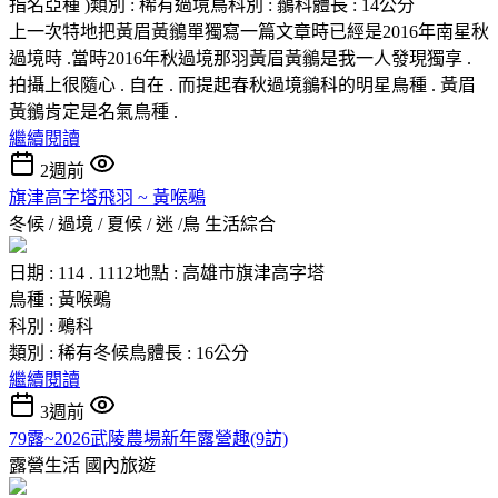
指名亞種 )類別 : 稀有過境鳥科別 : 鶲科體長 : 14公分
上一次特地把黃眉黃鶲單獨寫一篇文章時已經是2016年南星秋
過境時 .當時2016年秋過境那羽黃眉黃鶲是我一人發現獨享 .
拍攝上很隨心 . 自在 . 而提起春秋過境鶲科的明星鳥種 . 黃眉
黃鶲肯定是名氣鳥種 .
繼續閱讀
2週前
旗津高字塔飛羽 ~ 黃喉鵐
冬候 / 過境 / 夏候 / 迷 /鳥
生活綜合
日期 : 114 . 1112地點 : 高雄市旗津高字塔
鳥種 : 黃喉鵐
科別 : 鵐科
類別 : 稀有冬候鳥體長 : 16公分
繼續閱讀
3週前
79露~2026武陵農場新年露營趣(9訪)
露營生活
國內旅遊