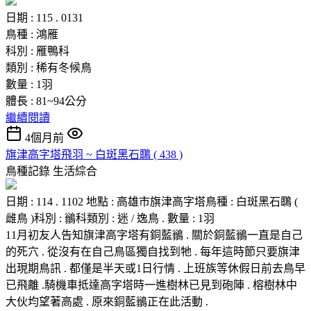
日期 : 115 . 0131
鳥種 : 鴻雁
科別 : 雁鴨科
類別 : 稀有冬候鳥
數量 : 1羽
體長 : 81~94公分
繼續閱讀
4個月前
旗津高字塔飛羽 ~ 白斑黑石䳭 ( 438 )
鳥種記錄
生活綜合
日期 : 114 . 1102 地點 : 高雄市旗津高字塔鳥種 : 白斑黑石䳭 (
雌鳥 )科別 : 鶲科類別 : 迷 / 逸鳥 . 數量 : 1羽
11月初友人告知旗津高字塔有銅藍鶲 . 關於銅藍鶲一直是自己
的死穴 . 從沒有在自己鳥區獨自找到牠 . 每年這時節只要旗津
出現期鳥訊 . 都僅是半天或1日行情 . 上班族等休假日前去鳥早
已飛離 .騎機車抵達高字塔時一進樹林已見到砲陣 . 榕樹林中
大伙均望著高處 . 原來銅藍鶲正在此活動 .