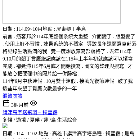
日期 : 114.09~10月地點 : 屏東墾丁半島
前言 : 痞客邦於114年底整個系統大重整 . 介面變了 . 版型變了
. 使用上好不習慣 . 連帶系統的不穩定 . 導致長年還願意寫部落
格記錄生活點滴的我 . 竟一度想放棄寫部落格了 . 去年114年
9.10月的墾丁賞鷹旅記應該在115年上半年初就應該可以撰寫
完成 . 卻延滯115年6月底才開始撰寫 . 圖文的整理與撰寫 . 才
能放心把硬碟中的照片給一併歸檔 .
114年9月中秋連假 . 10月雙十連假 . 接著光復節連假 . 破了我
這些年來墾丁賞鷹次數最多的一年 .
繼續閱讀
3個月前
旗津高字塔飛羽 ~ 銅藍鶲
冬候 / 過境 / 夏候 / 迷 /鳥
生活綜合
日期 : 114 . 1102 地點 : 高雄市旗津高字塔鳥種 : 銅藍鶲 ( 雌鳥