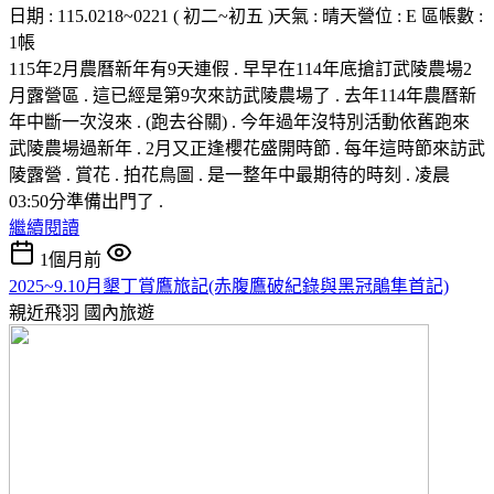
日期 : 115.0218~0221 ( 初二~初五 )天氣 : 晴天營位 : E 區帳數 :
1帳
115年2月農曆新年有9天連假 . 早早在114年底搶訂武陵農場2
月露營區 . 這已經是第9次來訪武陵農場了 . 去年114年農曆新
年中斷一次沒來 . (跑去谷關) . 今年過年沒特別活動依舊跑來
武陵農場過新年 . 2月又正逢櫻花盛開時節 . 每年這時節來訪武
陵露營 . 賞花 . 拍花鳥圖 . 是一整年中最期待的時刻 . 凌晨
03:50分準備出門了 .
繼續閱讀
1個月前
2025~9.10月墾丁賞鷹旅記(赤腹鷹破紀錄與黑冠鵑隼首記)
親近飛羽
國內旅遊