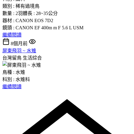
類別 : 稀有過境鳥
數量 : 2羽體長 : 28~35公分
器材 : CANON EOS 7D2
鏡頭 : CANON EF 400m m F 5.6 L USM
繼續閱讀
8個月前
屏東飛羽 ~ 水雉
台灣留鳥
生活綜合
鳥種 : 水雉
科別 : 水雉科
繼續閱讀