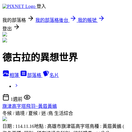
登入
我的部落格
我的部落格後台
我的帳號
登出
德古拉的異想世界
相簿
部落格
名片
1週前
旗津高字塔飛羽~黃眉黃鶲
冬候 / 過境 / 夏候 / 迷 /鳥
生活綜合
日期 : 114.11.16地點 : 高雄市旗津區高字塔鳥種 : 黃眉黃鶲 (