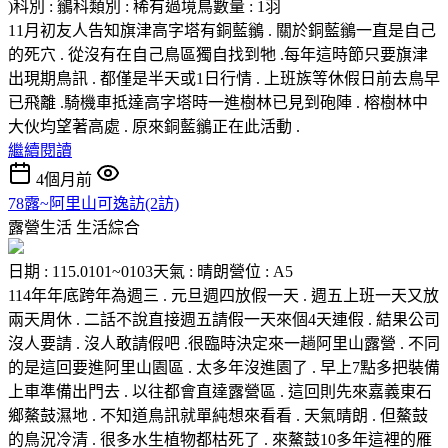
)科別 : 鶲科類別 : 稀有過境鳥數量 : 1羽
11月初友人告知旗津高字塔有銅藍鶲 . 關於銅藍鶲一直是自己
的死穴 . 從沒有在自己鳥區獨自找到牠 .每年這時節只要旗津
出現期鳥訊 . 都僅是半天或1日行情 . 上班族等休假日前去鳥早
已飛離 .騎機車抵達高字塔時一進樹林已見到砲陣 . 榕樹林中
大伙均望著高處 . 原來銅藍鶲正在此活動 .
繼續閱讀
4個月前
78露~阿里山可逸訪(2訪)
露營生活
生活綜合
日期 : 115.0101~0103天氣 : 晴朗營位 : A5
114年年底跨年為週三 . 元旦週四放假一天 . 週五上班一天又放
兩天周休 . 二話不說直接週五請假一天來個4天連假 . 結果公司
沒人要請 . 沒人敢請假吧 .很臨時決定來一趟阿里山露營 . 不同
的是這回要進阿里山園區 . 太多年沒進園了 . 早上7點多把裝備
上車準備出門去 . 以往都會直達露營區 . 這回則先來嘉義東石
鄉鰲鼓濕地 . 不知道鳥訊就單純想來看看 . 天氣晴朗 . 但鰲鼓
的鳥況冷清 . 很多水生植物都枯死了 . 來鰲鼓10多年這裡的雁