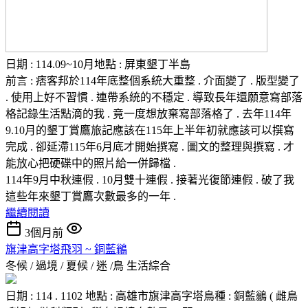
日期 : 114.09~10月地點 : 屏東墾丁半島
前言 : 痞客邦於114年底整個系統大重整 . 介面變了 . 版型變了
. 使用上好不習慣 . 連帶系統的不穩定 . 導致長年還願意寫部落
格記錄生活點滴的我 . 竟一度想放棄寫部落格了 . 去年114年
9.10月的墾丁賞鷹旅記應該在115年上半年初就應該可以撰寫
完成 . 卻延滯115年6月底才開始撰寫 . 圖文的整理與撰寫 . 才
能放心把硬碟中的照片給一併歸檔 .
114年9月中秋連假 . 10月雙十連假 . 接著光復節連假 . 破了我
這些年來墾丁賞鷹次數最多的一年 .
繼續閱讀
3個月前
旗津高字塔飛羽 ~ 銅藍鶲
冬候 / 過境 / 夏候 / 迷 /鳥
生活綜合
日期 : 114 . 1102 地點 : 高雄市旗津高字塔鳥種 : 銅藍鶲 ( 雌鳥