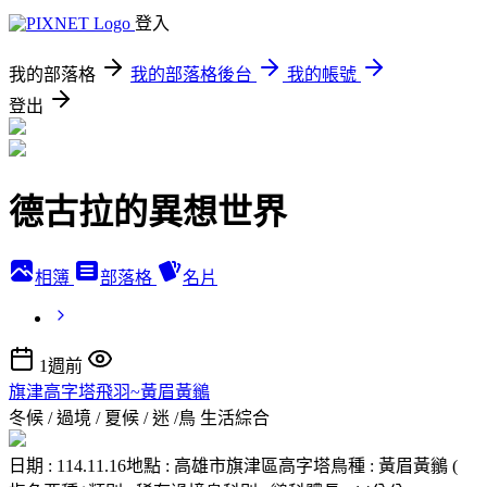
登入
我的部落格
我的部落格後台
我的帳號
登出
德古拉的異想世界
相簿
部落格
名片
1週前
旗津高字塔飛羽~黃眉黃鶲
冬候 / 過境 / 夏候 / 迷 /鳥
生活綜合
日期 : 114.11.16地點 : 高雄市旗津區高字塔鳥種 : 黃眉黃鶲 (