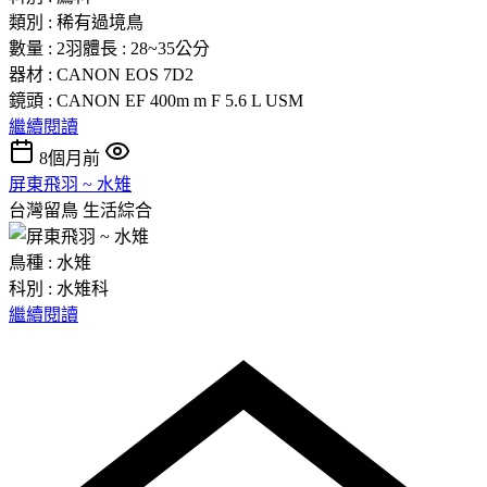
類別 : 稀有過境鳥
數量 : 2羽體長 : 28~35公分
器材 : CANON EOS 7D2
鏡頭 : CANON EF 400m m F 5.6 L USM
繼續閱讀
8個月前
屏東飛羽 ~ 水雉
台灣留鳥
生活綜合
鳥種 : 水雉
科別 : 水雉科
繼續閱讀