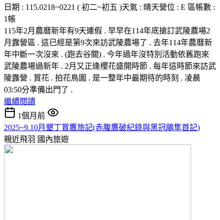
日期 : 115.0218~0221 ( 初二~初五 )天氣 : 晴天營位 : E 區帳數 :
1帳
115年2月農曆新年有9天連假 . 早早在114年底搶訂武陵農場2
月露營區 . 這已經是第9次來訪武陵農場了 . 去年114年農曆新
年中斷一次沒來 . (跑去谷關) . 今年過年沒特別活動依舊跑來
武陵農場過新年 . 2月又正逢櫻花盛開時節 . 每年這時節來訪武
陵露營 . 賞花 . 拍花鳥圖 . 是一整年中最期待的時刻 . 凌晨
03:50分準備出門了 .
繼續閱讀
1個月前
2025~9.10月墾丁賞鷹旅記(赤腹鷹破紀錄與黑冠鵑隼首記)
親近飛羽
國內旅遊