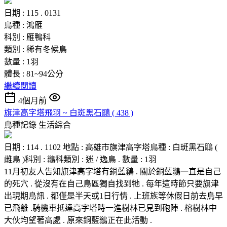
日期 : 115 . 0131
鳥種 : 鴻雁
科別 : 雁鴨科
類別 : 稀有冬候鳥
數量 : 1羽
體長 : 81~94公分
繼續閱讀
4個月前
旗津高字塔飛羽 ~ 白斑黑石䳭 ( 438 )
鳥種記錄
生活綜合
日期 : 114 . 1102 地點 : 高雄市旗津高字塔鳥種 : 白斑黑石䳭 (
雌鳥 )科別 : 鶲科類別 : 迷 / 逸鳥 . 數量 : 1羽
11月初友人告知旗津高字塔有銅藍鶲 . 關於銅藍鶲一直是自己
的死穴 . 從沒有在自己鳥區獨自找到牠 . 每年這時節只要旗津
出現期鳥訊 . 都僅是半天或1日行情 . 上班族等休假日前去鳥早
已飛離 .騎機車抵達高字塔時一進樹林已見到砲陣 . 榕樹林中
大伙均望著高處 . 原來銅藍鶲正在此活動 .