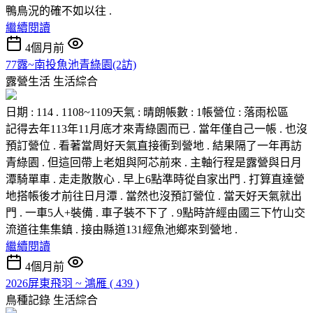
鴨鳥況的確不如以往 .
繼續閱讀
4個月前
77露~南投魚池青綠園(2訪)
露營生活
生活綜合
日期 : 114 . 1108~1109天氣 : 晴朗帳數 : 1帳營位 : 落雨松區
記得去年113年11月底才來青綠園而已 . 當年僅自己一帳 . 也沒
預訂營位 . 看著當周好天氣直接衝到營地 . 結果隔了一年再訪
青綠園 . 但這回帶上老姐與阿芯前來 . 主軸行程是露營與日月
潭騎單車 . 走走散散心 . 早上6點準時從自家出門 . 打算直達營
地搭帳後才前往日月潭 . 當然也沒預訂營位 . 當天好天氣就出
門 . 一車5人+裝備 . 車子裝不下了 . 9點時許經由國三下竹山交
流道往集集鎮 . 接由縣道131經魚池鄉來到營地 .
繼續閱讀
4個月前
2026屏東飛羽 ~ 鴻雁 ( 439 )
鳥種記錄
生活綜合