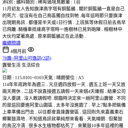
)科別 : 鶲科類別 : 稀有過境鳥數量 : 1羽
11月初友人告知旗津高字塔有銅藍鶲 . 關於銅藍鶲一直是自己
的死穴 . 從沒有在自己鳥區獨自找到牠 .每年這時節只要旗津
出現期鳥訊 . 都僅是半天或1日行情 . 上班族等休假日前去鳥早
已飛離 .騎機車抵達高字塔時一進樹林已見到砲陣 . 榕樹林中
大伙均望著高處 . 原來銅藍鶲正在此活動 .
繼續閱讀
4個月前
78露~阿里山可逸訪(2訪)
露營生活
生活綜合
日期 : 115.0101~0103天氣 : 晴朗營位 : A5
114年年底跨年為週三 . 元旦週四放假一天 . 週五上班一天又放
兩天周休 . 二話不說直接週五請假一天來個4天連假 . 結果公司
沒人要請 . 沒人敢請假吧 .很臨時決定來一趟阿里山露營 . 不同
的是這回要進阿里山園區 . 太多年沒進園了 . 早上7點多把裝備
上車準備出門去 . 以往都會直達露營區 . 這回則先來嘉義東石
鄉鰲鼓濕地 . 不知道鳥訊就單純想來看看 . 天氣晴朗 . 但鰲鼓
的鳥況冷清 . 很多水生植物都枯死了 . 來鰲鼓10多年這裡的雁