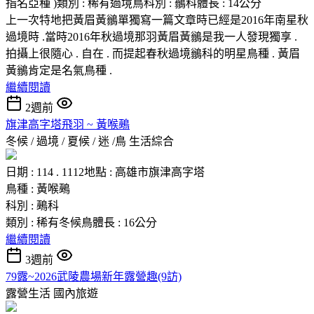
指名亞種 )類別 : 稀有過境鳥科別 : 鶲科體長 : 14公分
上一次特地把黃眉黃鶲單獨寫一篇文章時已經是2016年南星秋
過境時 .當時2016年秋過境那羽黃眉黃鶲是我一人發現獨享 .
拍攝上很隨心 . 自在 . 而提起春秋過境鶲科的明星鳥種 . 黃眉
黃鶲肯定是名氣鳥種 .
繼續閱讀
2週前
旗津高字塔飛羽 ~ 黃喉鵐
冬候 / 過境 / 夏候 / 迷 /鳥
生活綜合
日期 : 114 . 1112地點 : 高雄市旗津高字塔
鳥種 : 黃喉鵐
科別 : 鵐科
類別 : 稀有冬候鳥體長 : 16公分
繼續閱讀
3週前
79露~2026武陵農場新年露營趣(9訪)
露營生活
國內旅遊