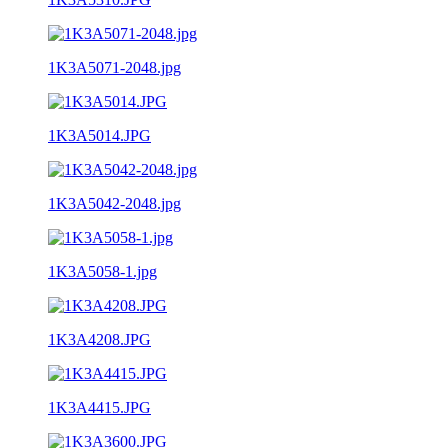
1K3A5071-2048.jpg
1K3A5014.JPG
1K3A5042-2048.jpg
1K3A5058-1.jpg
1K3A4208.JPG
1K3A4415.JPG