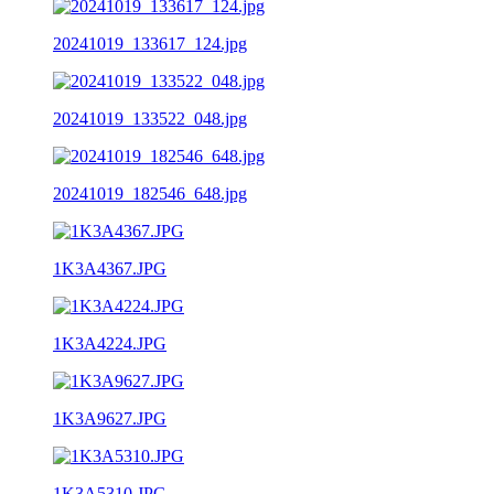
20241019_133617_124.jpg
20241019_133522_048.jpg
20241019_182546_648.jpg
1K3A4367.JPG
1K3A4224.JPG
1K3A9627.JPG
1K3A5310.JPG