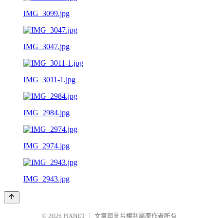
IMG_3099.jpg
IMG_3047.jpg
IMG_3011-1.jpg
IMG_2984.jpg
IMG_2974.jpg
IMG_2943.jpg
© 2026
PIXNET
｜
文章與圖片權利屬原作者所有