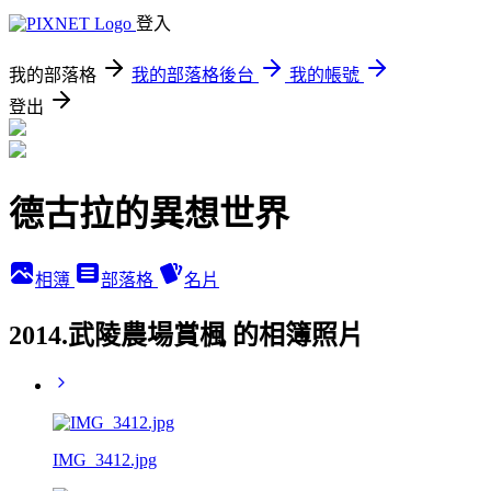
登入
我的部落格
我的部落格後台
我的帳號
登出
德古拉的異想世界
相簿
部落格
名片
2014.武陵農場賞楓 的相簿照片
IMG_3412.jpg