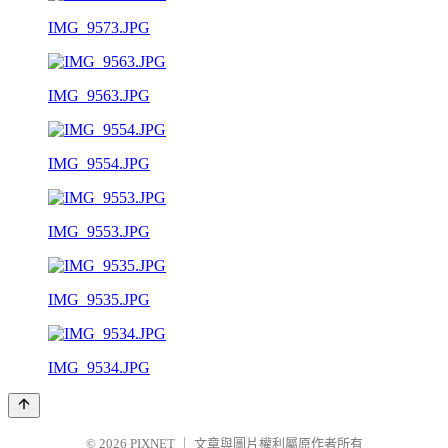
IMG_9573.JPG
IMG_9563.JPG
IMG_9554.JPG
IMG_9553.JPG
IMG_9535.JPG
IMG_9534.JPG
© 2026
PIXNET
｜
文章與圖片權利屬原作者所有