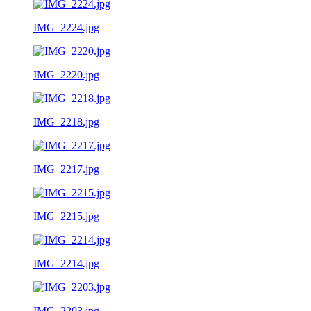
IMG_2224.jpg
IMG_2220.jpg
IMG_2218.jpg
IMG_2217.jpg
IMG_2215.jpg
IMG_2214.jpg
IMG_2203.jpg