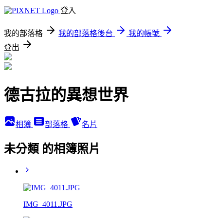
登入
我的部落格
我的部落格後台
我的帳號
登出
德古拉的異想世界
相簿
部落格
名片
未分類 的相簿照片
IMG_4011.JPG