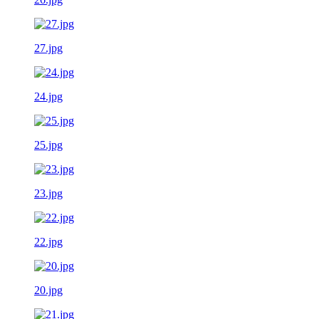
27.jpg
24.jpg
25.jpg
23.jpg
22.jpg
20.jpg