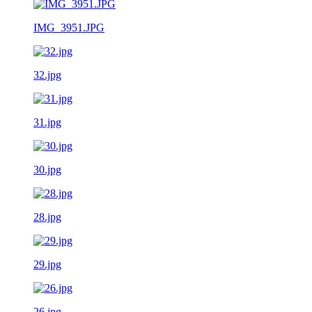
IMG_3951.JPG
32.jpg
31.jpg
30.jpg
28.jpg
29.jpg
26.jpg