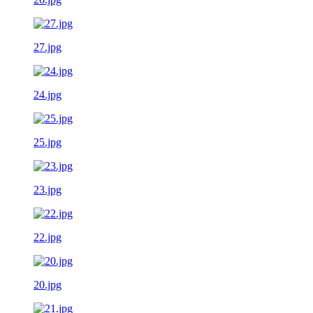
27.jpg
24.jpg
25.jpg
23.jpg
22.jpg
20.jpg