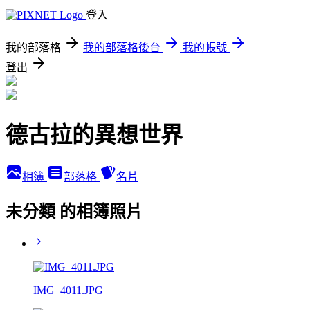
登入
我的部落格
我的部落格後台
我的帳號
登出
德古拉的異想世界
相簿
部落格
名片
未分類 的相簿照片
IMG_4011.JPG