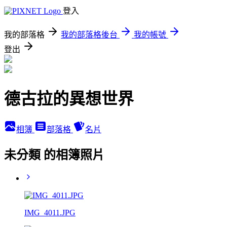
登入
我的部落格
我的部落格後台
我的帳號
登出
德古拉的異想世界
相簿
部落格
名片
未分類 的相簿照片
IMG_4011.JPG