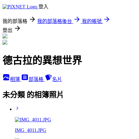
登入
我的部落格
我的部落格後台
我的帳號
登出
德古拉的異想世界
相簿
部落格
名片
未分類 的相簿照片
IMG_4011.JPG